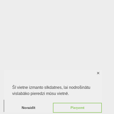
✕
Šī vietne izmanto sīkdatnes, lai nodrošinātu
vislabāko pieredzi mūsu vietnē.
0
Noraidīt
Pieņemt