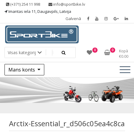
Skip
(+371) 254 11 998
info@sportbike.lv
to
Imantas iela 11, Daugavpils, Latvija
content
Galvenā
Sporting goods
Sportbike
0
0
Kopā
€
0.00
Mans konts
Arctix-
Essential_r_d506c
Arctix-Essential_r_d506c05ea4c8ca