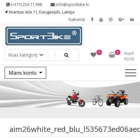
Skip
(+371) 254 11 998
info@sportbike.lv
to
Imantas iela 11, Daugavpils, Latvija
content
Galvenā
Sporting goods
Sportbike
0
0
Kopā
€
0.00
Mans konts
aim26white_red_b
aim26white_red_blu_l535673ed06ae