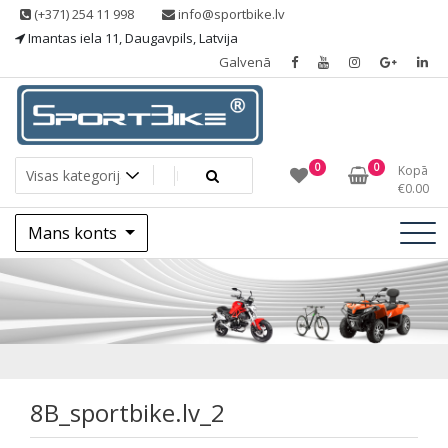
Skip
(+371) 254 11 998
info@sportbike.lv
to
Imantas iela 11, Daugavpils, Latvija
content
Galvenā
Sporting goods
Sportbike
0
0
Kopā
€
0.00
Mans konts
8B_sportbike.lv_2
8B_sportbike.lv_2