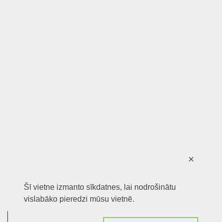
✕
Šī vietne izmanto sīkdatnes, lai nodrošinātu
vislabāko pieredzi mūsu vietnē.
0