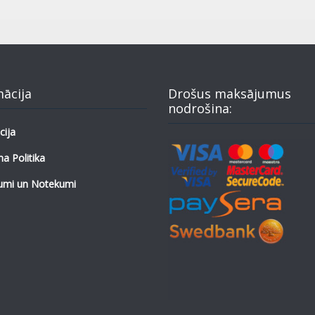
mācija
Drošus maksājumus
nodrošina:
cija
a Politika
umi un Notekumi