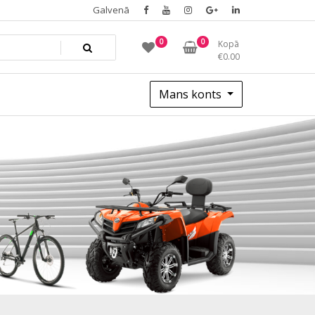
Galvenā
0
0
Kopā
€
0.00
Mans konts