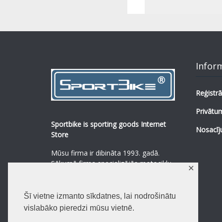
Infor
Reģistrā
Privātum
Sportbike is sporting goods Internet
Nosacīj
Store
Mūsu firma ir dibināta 1993. gadā.
Sākumā firma specializējās motociklu,
✕
mopēdu un to rezerves daļu
pārdošanā.
...
0
Šī vietne izmanto sīkdatnes, lai nodrošinātu
Lasīt vairāk
vislabāko pieredzi mūsu vietnē.