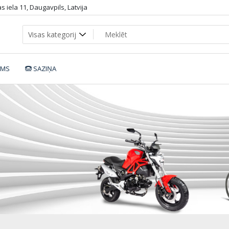
 iela 11, Daugavpils, Latvija
UMS
SAZIŅA
40123-5-904_dop2