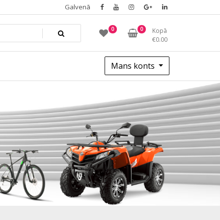
Galvenā
0
0
Kopā
€
0.00
Mans konts
1f13c4e72c