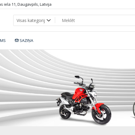
 iela 11, Daugavpils, Latvija
UMS
SAZIŅA
bacb-11e5-a4ec-e4