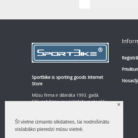
Infor
Reģistrā
Privātum
Sportbike is sporting goods Internet
Nosacīj
Store
Mūsu firma ir dibināta 1993. gadā.
Sākumā firma specializējās motociklu,
✕
mopēdu un to rezerves daļu
pārdošanā.
...
0
Šī vietne izmanto sīkdatnes, lai nodrošinātu
Lasīt vairāk
vislabāko pieredzi mūsu vietnē.