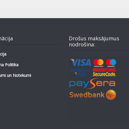
mācija
Drošus maksājumus
nodrošina:
cija
a Politika
umi un Notekumi