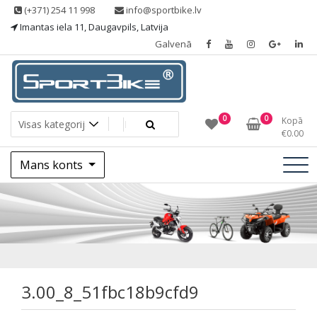
Skip
(+371) 254 11 998
info@sportbike.lv
to
Imantas iela 11, Daugavpils, Latvija
content
Galvenā
Sporting goods
Sportbike
0
0
Kopā
€
0.00
Mans konts
3.00_8_51fbc18b9c
3.00_8_51fbc18b9cfd9