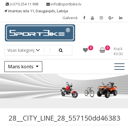
Skip
(+371) 254 11 998
info@sportbike.lv
to
Imantas iela 11, Daugavpils, Latvija
content
Galvenā
Sporting goods
Sportbike
0
0
Kopā
€
0.00
Mans konts
28__CITY_LINE_28
28__CITY_LINE_28_557150dd46383