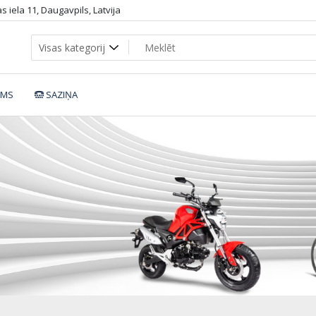
 iela 11, Daugavpils, Latvija
UMS
SAZIŅA
TY_LINE_28_517a3c