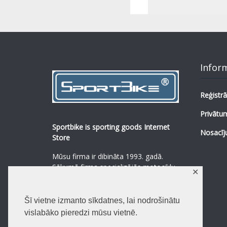
Infor
Reģistrā
Privātum
Sportbike is sporting goods Internet
Nosacīj
Store
Mūsu firma ir dibināta 1993. gadā.
Sākumā firma specializējās motociklu,
✕
mopēdu un to rezerves daļu
pārdošanā.
...
0
Šī vietne izmanto sīkdatnes, lai nodrošinātu
Lasīt vairāk
vislabāko pieredzi mūsu vietnē.