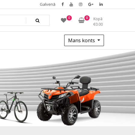
Galvenā
0
0
Kopā
€
0.00
Mans konts
9ce1808