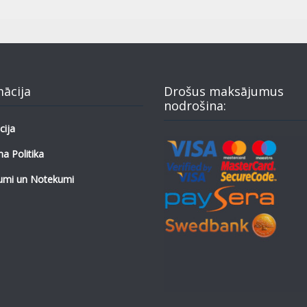
mācija
Drošus maksājumus
nodrošina:
cija
a Politika
umi un Notekumi