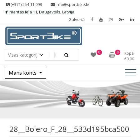
Skip
(+371) 254 11 998
info@sportbike.lv
to
Imantas iela 11, Daugavpils, Latvija
content
Galvenā
Sporting goods
Sportbike
0
0
Kopā
€
0.00
Mans konts
28__Bolero_F_28_
28__Bolero_F_28__533d195bca500