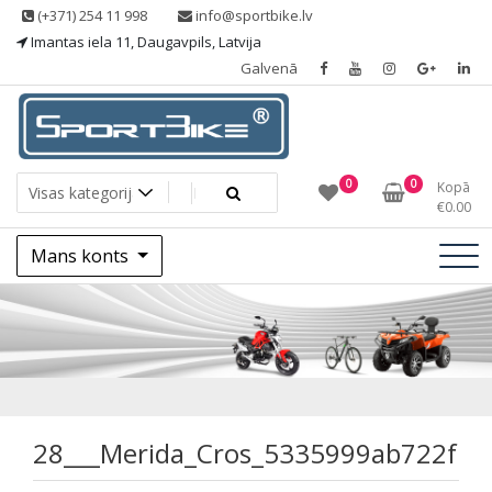
Skip
(+371) 254 11 998
info@sportbike.lv
to
Imantas iela 11, Daugavpils, Latvija
content
Galvenā
Sporting goods
Sportbike
0
0
Kopā
€
0.00
Mans konts
28___Merida_Cros
28___Merida_Cros_5335999ab722f