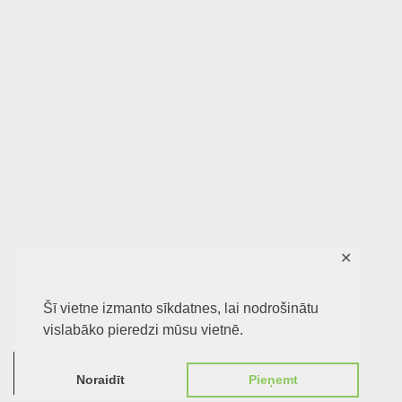
✕
Šī vietne izmanto sīkdatnes, lai nodrošinātu
vislabāko pieredzi mūsu vietnē.
0
Noraidīt
Pieņemt