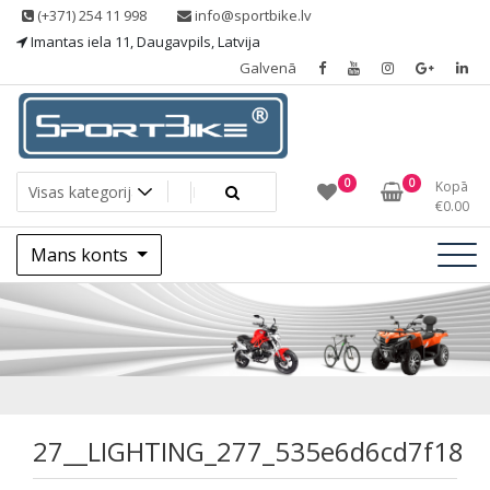
Skip
(+371) 254 11 998
info@sportbike.lv
to
Imantas iela 11, Daugavpils, Latvija
content
Galvenā
Sporting goods
Sportbike
0
0
Kopā
€
0.00
Mans konts
27__LIGHTING_277
27__LIGHTING_277_535e6d6cd7f18