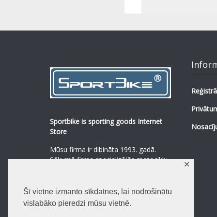
Infor
Reģistrā
Privātum
Sportbike is sporting goods Internet
Nosacīj
Store
Mūsu firma ir dibināta 1993. gadā.
Sākumā firma specializējās motociklu,
✕
mopēdu un to rezerves daļu
pārdošanā.
...
0
Šī vietne izmanto sīkdatnes, lai nodrošinātu
Lasīt vairāk
vislabāko pieredzi mūsu vietnē.