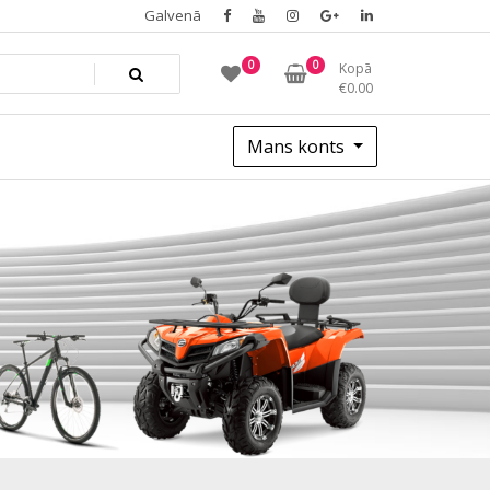
Galvenā
0
0
Kopā
€
0.00
Mans konts