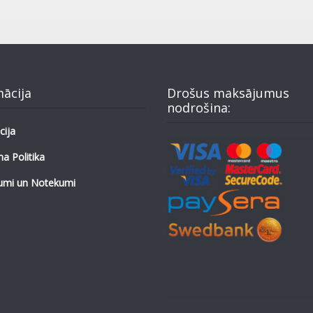
mācija
Drošus maksājumus
nodrošina:
cija
a Politika
umi un Notekumi