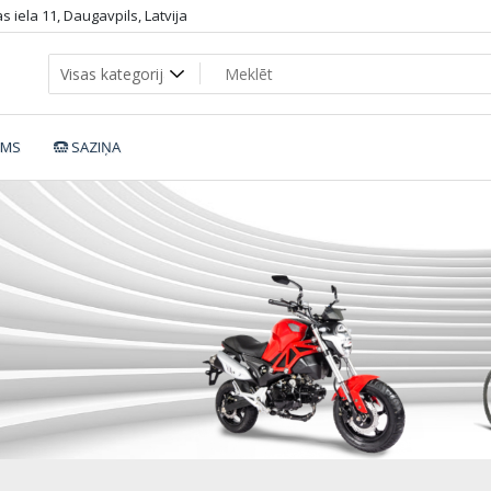
 iela 11, Daugavpils, Latvija
UMS
SAZIŅA
2656-6_dop2