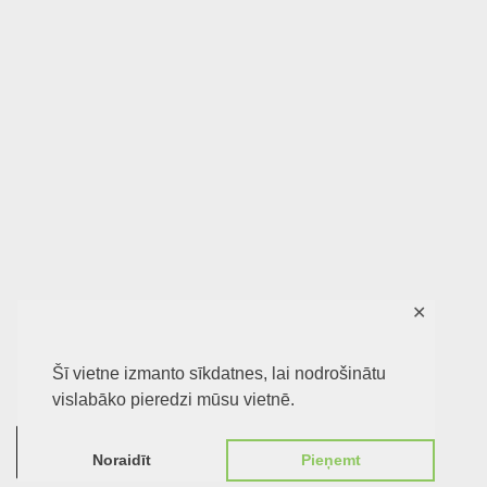
✕
Šī vietne izmanto sīkdatnes, lai nodrošinātu
vislabāko pieredzi mūsu vietnē.
0
Noraidīt
Pieņemt