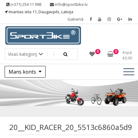
Skip
(+371) 254 11 998
info@sportbike.lv
to
Imantas iela 11, Daugavpils, Latvija
content
Galvenā
Sporting goods
Sportbike
0
0
Kopā
€
0.00
Mans konts
20__KID_RACER_20
20__KID_RACER_20_5513c6860a5d9