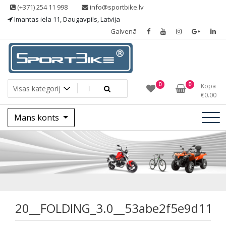
Skip
(+371) 254 11 998
info@sportbike.lv
to
Imantas iela 11, Daugavpils, Latvija
content
Galvenā
Sporting goods
Sportbike
0
0
Kopā
€
0.00
Mans konts
20__FOLDING_3.0_
20__FOLDING_3.0__53abe2f5e9d11