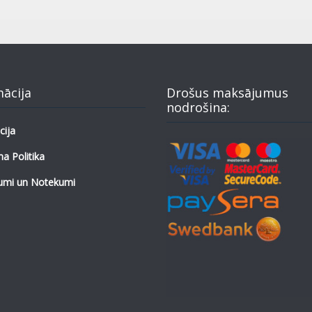
mācija
Drošus maksājumus
nodrošina:
cija
a Politika
umi un Notekumi