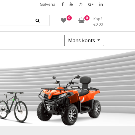
Galvenā
0
0
Kopā
€
0.00
Mans konts