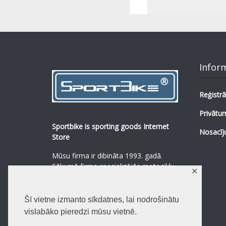
Infor
Reģistrā
Privātum
Sportbike is sporting goods Internet
Nosacīj
Store
Mūsu firma ir dibināta 1993. gadā.
Sākumā firma specializējās motociklu,
✕
mopēdu un to rezerves daļu
pārdošanā.
...
0
Šī vietne izmanto sīkdatnes, lai nodrošinātu
Lasīt vairāk
vislabāko pieredzi mūsu vietnē.