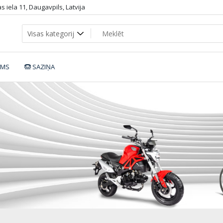
 iela 11, Daugavpils, Latvija
UMS
SAZIŅA
2080_dop6