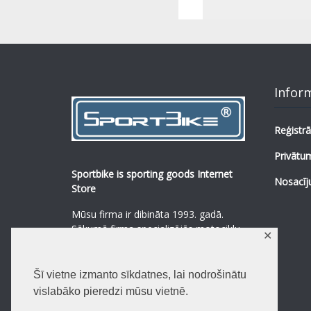
Infor
Reģistrā
Privātum
Sportbike is sporting goods Internet
Nosacīj
Store
Mūsu firma ir dibināta 1993. gadā.
Sākumā firma specializējās motociklu,
✕
mopēdu un to rezerves daļu
pārdošanā.
...
0
Šī vietne izmanto sīkdatnes, lai nodrošinātu
Lasīt vairāk
vislabāko pieredzi mūsu vietnē.