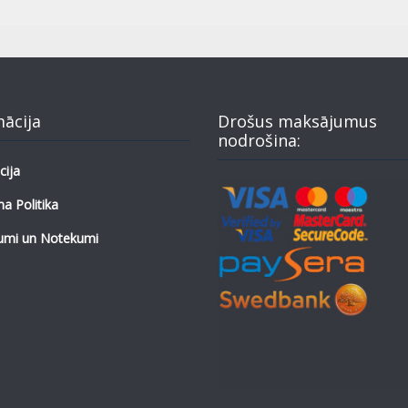
mācija
Drošus maksājumus
nodrošina:
cija
a Politika
umi un Notekumi