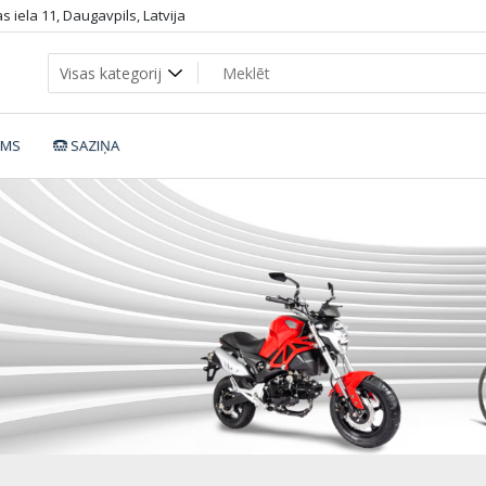
 iela 11, Daugavpils, Latvija
UMS
SAZIŅA
_RACER_DH_5512d