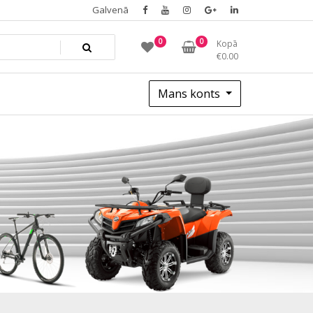
Galvenā
0
0
Kopā
€
0.00
Mans konts
e86a2220