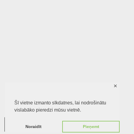
✕
Šī vietne izmanto sīkdatnes, lai nodrošinātu
vislabāko pieredzi mūsu vietnē.
0
Noraidīt
Pieņemt