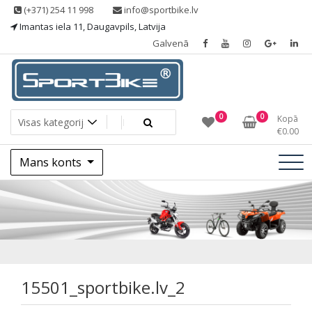
Skip
(+371) 254 11 998
info@sportbike.lv
to
Imantas iela 11, Daugavpils, Latvija
content
Galvenā
Sporting goods
Sportbike
0
0
Kopā
€
0.00
Mans konts
15501_sportbike.lv
15501_sportbike.lv_2