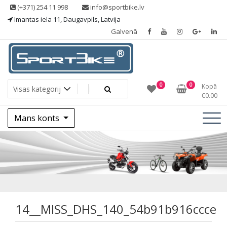
Skip
(+371) 254 11 998
info@sportbike.lv
to
Imantas iela 11, Daugavpils, Latvija
content
Galvenā
Sporting goods
Sportbike
0
0
Kopā
€
0.00
Mans konts
14__MISS_DHS_140
14__MISS_DHS_140_54b91b916ccce