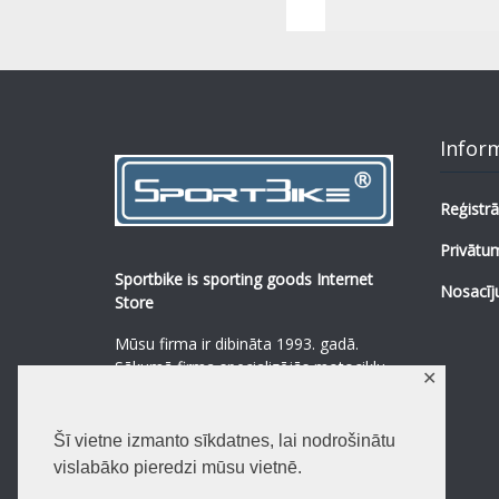
Infor
Reģistrā
Privātum
Sportbike is sporting goods Internet
Nosacīj
Store
Mūsu firma ir dibināta 1993. gadā.
Sākumā firma specializējās motociklu,
✕
mopēdu un to rezerves daļu
pārdošanā.
...
0
Šī vietne izmanto sīkdatnes, lai nodrošinātu
Lasīt vairāk
vislabāko pieredzi mūsu vietnē.