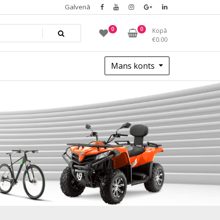
Galvenā
0
0
Kopā
€
0.00
Mans konts