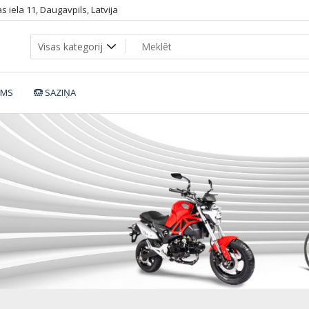
 iela 11, Daugavpils, Latvija
UMS
SAZIŅA
13552_2