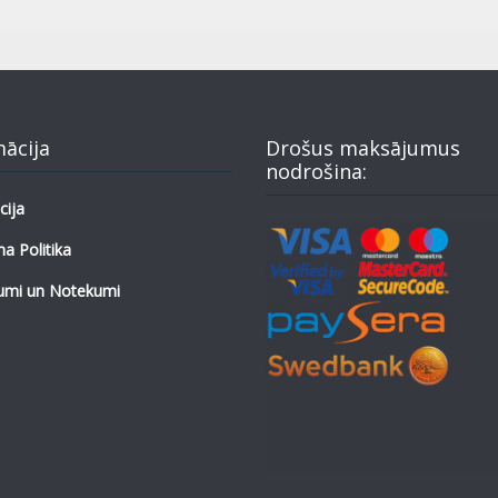
mācija
Drošus maksājumus
nodrošina:
cija
a Politika
umi un Notekumi