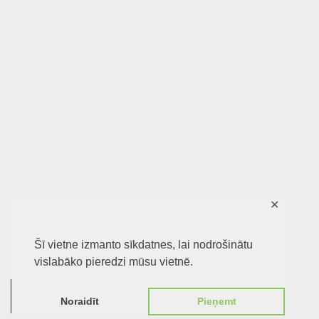
✕
Šī vietne izmanto sīkdatnes, lai nodrošinātu
vislabāko pieredzi mūsu vietnē.
0
Noraidīt
Pieņemt