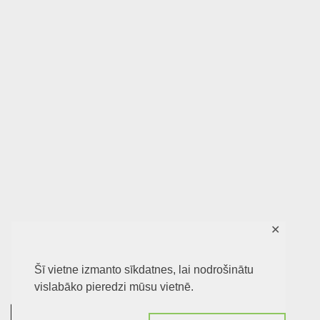
✕
Šī vietne izmanto sīkdatnes, lai nodrošinātu
vislabāko pieredzi mūsu vietnē.
0