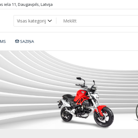
 iela 11, Daugavpils, Latvija
UMS
SAZIŅA
Riddle-H0.7