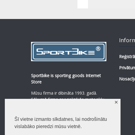
Infor
Reģistrā
Privātum
Sportbike is sporting goods Internet
Nosacīj
Store
Mūsu firma ir dibināta 1993. gadā.
Sākumā firma specializējās motociklu,
✕
mopēdu un to rezerves daļu
pārdošanā.
...
0
Šī vietne izmanto sīkdatnes, lai nodrošinātu
Lasīt vairāk
vislabāko pieredzi mūsu vietnē.