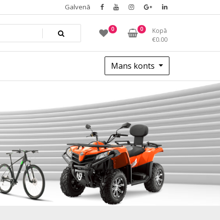
Galvenā
0
0
Kopā
€
0.00
Mans konts