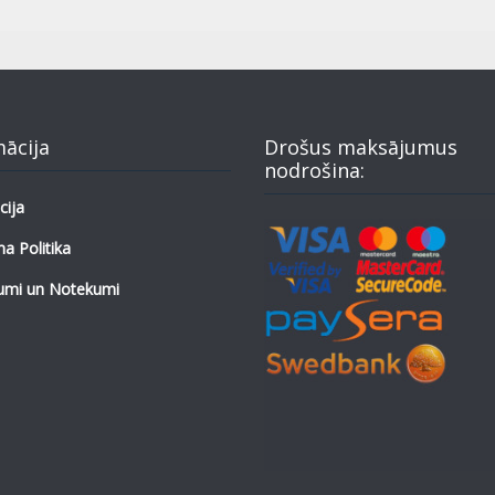
mācija
Drošus maksājumus
nodrošina:
cija
a Politika
umi un Notekumi