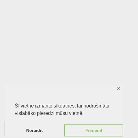
✕
Šī vietne izmanto sīkdatnes, lai nodrošinātu
vislabāko pieredzi mūsu vietnē.
0
Noraidīt
Pieņemt