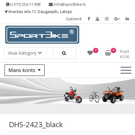
Skip
(+371) 254 11 998
info@sportbike.lv
to
Imantas iela 11, Daugavpils, Latvija
content
Galvenā
Sporting goods
Sportbike
0
0
Kopā
€
0.00
Mans konts
DHS-2423_black
DHS-2423_black