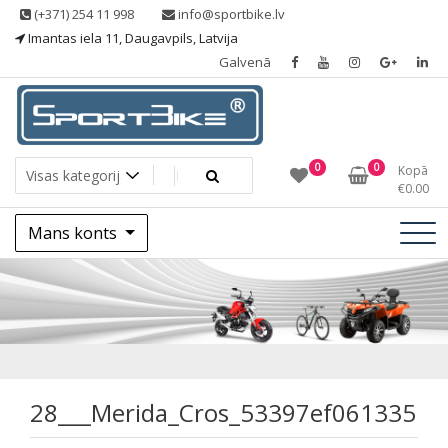
Skip
(+371) 254 11 998
info@sportbike.lv
to
Imantas iela 11, Daugavpils, Latvija
content
Galvenā
Sporting goods
Sportbike
0
0
Kopā
€
0.00
Mans konts
28___Merida_Cros
28___Merida_Cros_53397ef061335